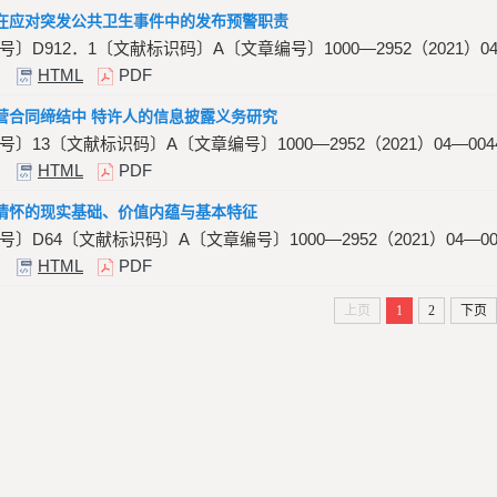
在应对突发公共卫生事件中的发布预警职责
〕D912．1〔文献标识码〕A〔文章编号〕1000—2952（2021）04—
HTML
PDF
营合同缔结中 特许人的信息披露义务研究
〕13〔文献标识码〕A〔文章编号〕1000—2952（2021）04—004
HTML
PDF
情怀的现实基础、价值内蕴与基本特征
〕D64〔文献标识码〕A〔文章编号〕1000—2952（2021）04—00
HTML
PDF
上页
1
2
下页