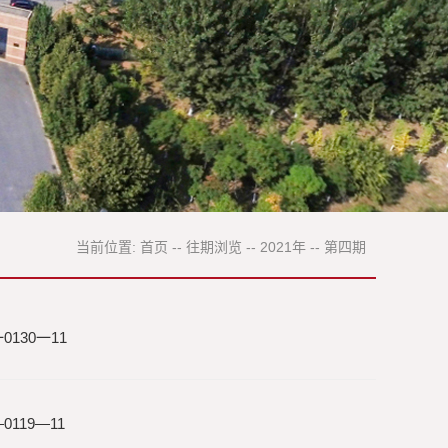
当前位置:
首页
--
往期浏览
--
2021年
--
第四期
130一11
119—11