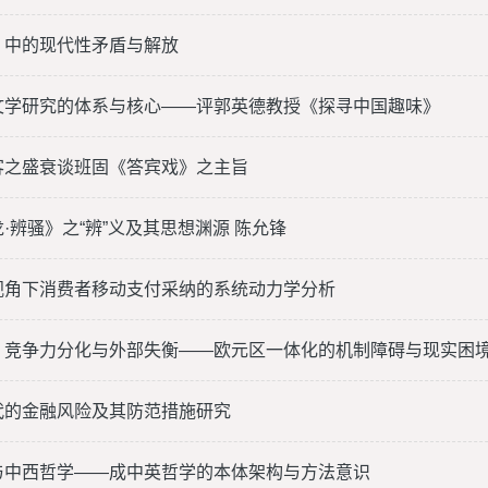
》中的现代性矛盾与解放
文学研究的体系与核心——评郭英德教授《探寻中国趣味》
客之盛衰谈班固《答宾戏》之主旨
·辨骚》之“辨”义及其思想渊源 陈允锋
视角下消费者移动支付采纳的系统动力学分析
、竞争力分化与外部失衡——欧元区一体化的机制障碍与现实困
代的金融风险及其防范措施研究
与中西哲学——成中英哲学的本体架构与方法意识