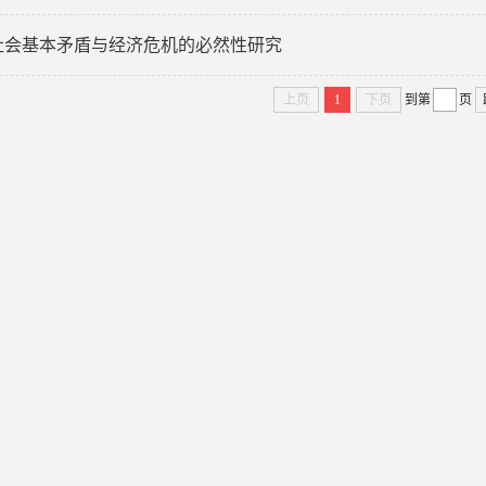
社会基本矛盾与经济危机的必然性研究
上页
1
下页
到第
页