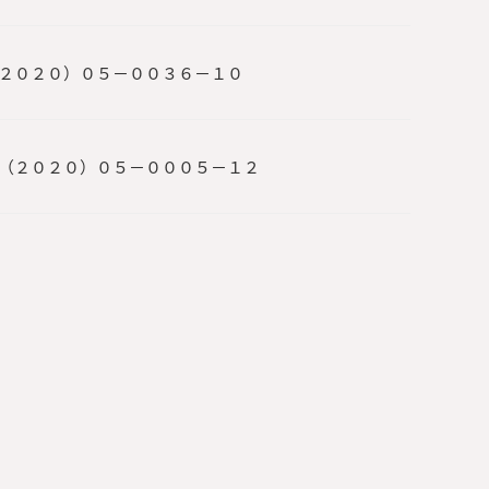
（２０２０）０５－００３６－１０
 （２０２０）０５－０００５－１２