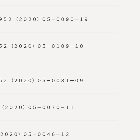
９５２ （２０２０）０５－００９０－１９
５２ （２０２０）０５－０１０９－１０
５２ （２０２０）０５－００８１－０９
 （２０２０）０５－００７０－１１
（２０２０）０５－００４６－１２