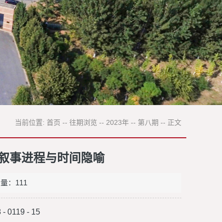
当前位置:
首页
--
往期浏览
--
2023年
--
第八期
--
正文
、叙事进程与时间隐喻
击量：
111
0119 - 15